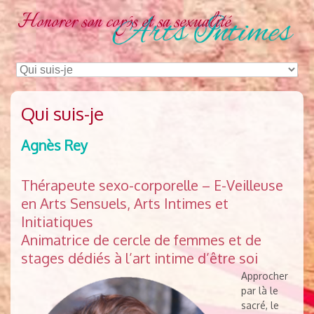
Honorer son corps et sa sexualité
Qui suis-je
Agnès Rey
Thérapeute sexo-corporelle – E-Veilleuse
en Arts Sensuels, Arts Intimes et
Initiatiques
Animatrice de cercle de femmes et de
stages dédiés à l’art intime d’être soi
Approcher
par là le
sacré, le